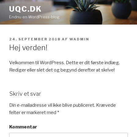
Videre
UQC.DK
til
Endnu en WordPress-blog
indhold
UDGIVET
24. SEPTEMBER 2018
AF
WADMIN
DEN
Hej verden!
Velkommen til WordPress. Dette er dit første indlæg.
Rediger eller slet det og begynd derefter at skrive!
Skriv et svar
Din e-mailadresse vil ikke blive publiceret.
Krævede
felter er markeret med
*
Kommentar